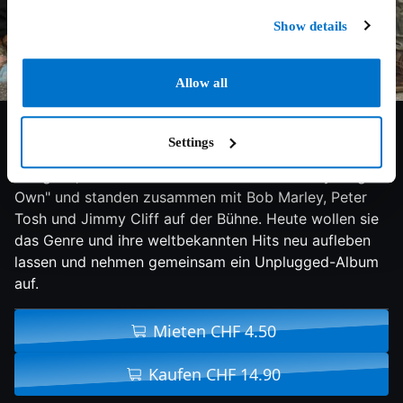
Show details
Allow all
7.2/10
2019
99 min
Doku
Settings
Sie waren Leader wegweisender Bands wie «The
Congos», hatten Nummer-Eins-Hits wie "Everything I
Own" und standen zusammen mit Bob Marley, Peter
Tosh und Jimmy Cliff auf der Bühne. Heute wollen sie
das Genre und ihre weltbekannten Hits neu aufleben
lassen und nehmen gemeinsam ein Unplugged-Album
auf.
Mieten CHF 4.50
Kaufen CHF 14.90