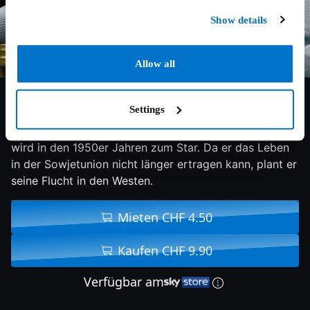
Show details
Allow all
6.6/10
2019
127 min
Drama
Settings
Der berühmte russische Balletttänzer Rudolf Nurejew
wird in den 1950er Jahren zum Star. Da er das Leben
in der Sowjetunion nicht länger ertragen kann, plant er
seine Flucht in den Westen.
Mieten CHF 4.50
Kaufen CHF 9.90
Verfügbar am