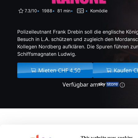
7.3/10
1988
81 min
Komödie
Polizeileutnant Frank Drebin soll die englische Köni
Besuch in L.A. schützen und zugleich den Mordansc
Kollegen Nordberg aufklären. Die Spuren führen zu
Schiffsmagnaten Ludwig.
Mieten CHF 4.50
Kaufen C
Verfügbar am
Über Die Nackte Kan
This website uses cookies