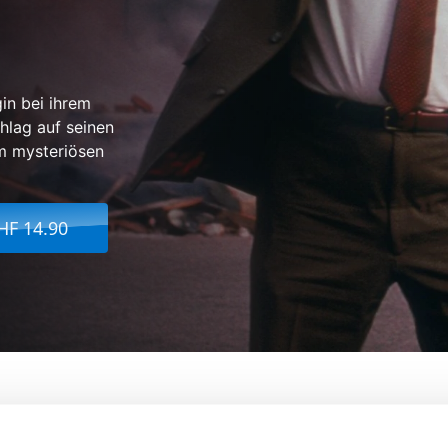
gin bei ihrem
hlag auf seinen
m mysteriösen
HF 14.90
one
Von:
David Zucker