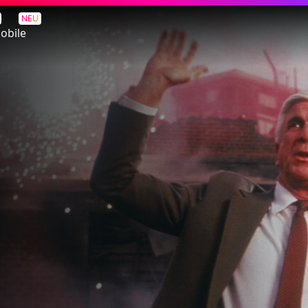
NEU
obile