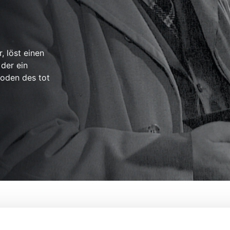
, löst einen
 der ein
hoden des tot
Von:
Leopold Lindtberg