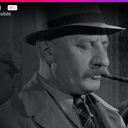
NEU
obile