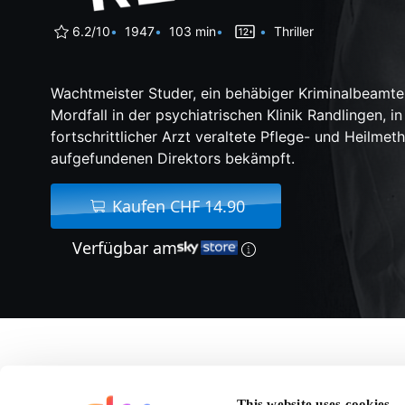
6.2/10
1947
103 min
Thriller
Wachtmeister Studer, ein behäbiger Kriminalbeamter
Mordfall in der psychiatrischen Klinik Randlingen, in
fortschrittlicher Arzt veraltete Pflege- und Heilmet
aufgefundenen Direktors bekämpft.
Kaufen CHF 14.90
Verfügbar am
Über Matto Regiert
This website uses cookies