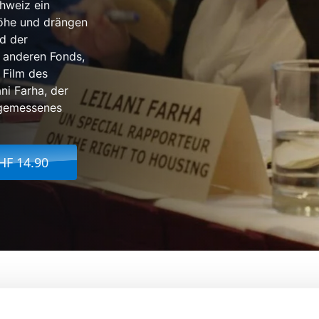
chweiz ein
 Höhe und drängen
d der
 anderen Fonds,
 Film des
ni Farha, der
ngemessenes
HF 14.90
 Für Das Grundrecht Auf Wohnen
Von:
Fredrik Ge