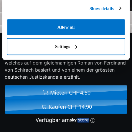
Show details
Allow all
7.4/10
2019
118 min
Thriller
Settings
Spannungsgeladenes Drama mit Elyas M'Barek,
welches auf dem gleichnamigen Roman von Ferdinand
von Schirach basiert und von einem der grössten
deutschen Justizskandale erzählt.
Mieten CHF 4.50
Kaufen CHF 14.90
Verfügbar am