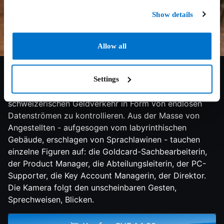
Show details
Allow all
9/10
1994
75 min
Doku
In einem High-Tech-Betrieb sind über 1200 Leute
Settings
damit beschäftigt, die täglichen Milliarden im
schweizerischen Geldverkehr in Form von endlosen
Datenströmen zu kontrollieren. Aus der Masse von
Angestellten - aufgesogen vom labyrinthischen
Gebäude, erschlagen von Sprachlawinen - tauchen
einzelne Figuren auf: die Goldcard-Sachbearbeiterin,
der Product Manager, die Abteilungsleiterin, der PC-
Supporter, die Key Account Managerin, der Direktor.
Die Kamera folgt den unscheinbaren Gesten,
Sprechweisen, Blicken.