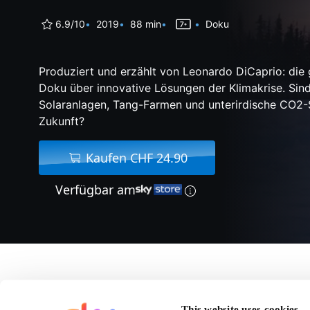
6.9/10
2019
88 min
Doku
Produziert und erzählt von Leonardo DiCaprio: die
Doku über innovative Lösungen der Klimakrise. Sin
Solaranlagen, Tang-Farmen und unterirdische CO2-
Zukunft?
Kaufen CHF 24.90
Verfügbar am
Über Ice On Fir
This website uses cookies