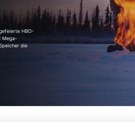
 gefeierte HBO-
d Mega-
Speicher die
e
Von:
Leila Conners