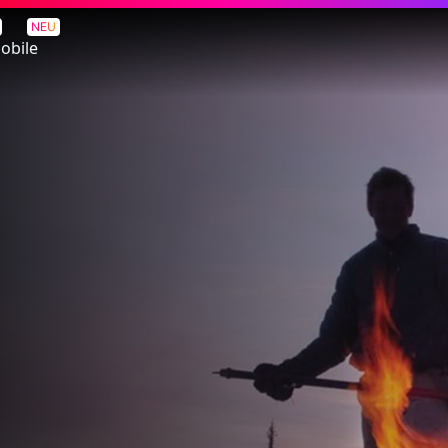
NEU
obile