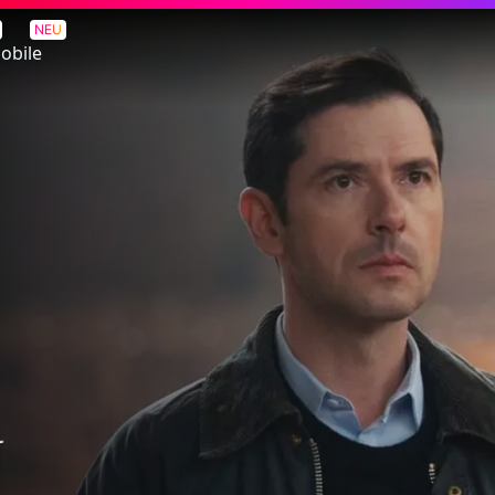
NEU
obile