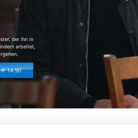
ter, der ihn in
ndern arbeitet,
orgehen.
HF 14.90
elobt Sei Gott
Von:
François Ozon