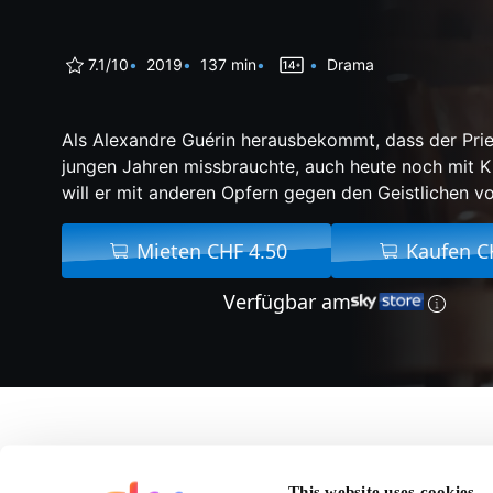
7.1/10
2019
137 min
Drama
Als Alexandre Guérin herausbekommt, dass der Pries
jungen Jahren missbrauchte, auch heute noch mit Ki
will er mit anderen Opfern gegen den Geistlichen v
Mieten CHF 4.50
Kaufen C
Verfügbar am
Über Grâce à Dieu - G
This website uses cookies