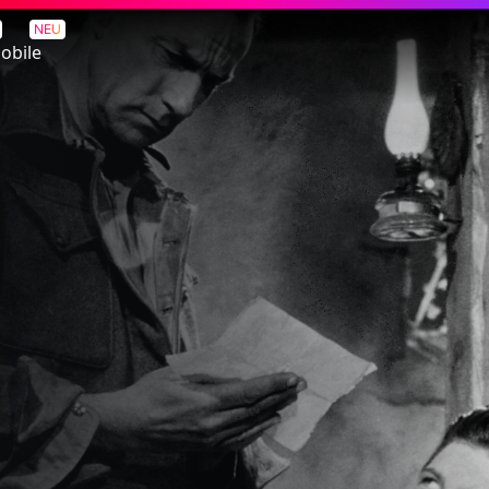
NEU
obile