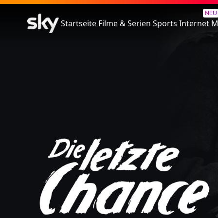
Die Letzte Chance
NEU
Startseite
Filme & Serien
Sports
Internet
M