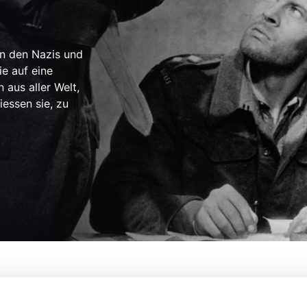
n den Nazis und
ie auf eine
 aus aller Welt,
iessen sie, zu
ce
Von:
Leopold Lindtberg