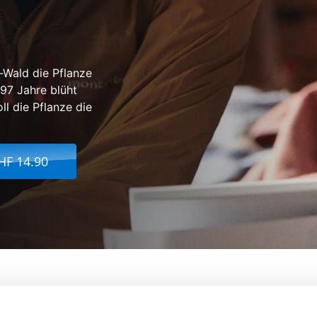
-Wald die Pflanze
997 Jahre blüht
ll die Pflanze die
HF 14.90
inklangs
Von:
Naomi Kawase