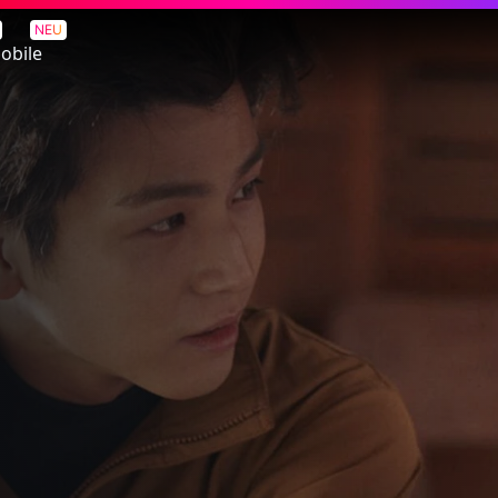
NEU
obile