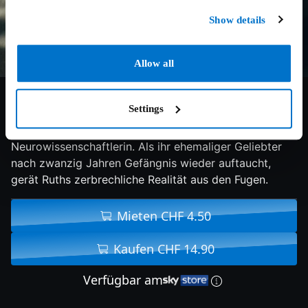
Show details
Allow all
4.8/10
2018
114 min
Drama
Settings
Ruth ist gläubige Christin und hochspezialisierte
Neurowissenschaftlerin. Als ihr ehemaliger Geliebter
nach zwanzig Jahren Gefängnis wieder auftaucht,
gerät Ruths zerbrechliche Realität aus den Fugen.
Mieten CHF 4.50
Kaufen CHF 14.90
Verfügbar am