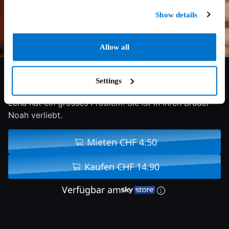
Show details
Allow all
5.7/10
2018
115 min
Drama
Settings
Lena hat ein grosses Problem: Sie ist in ihren Bruder
Noah verliebt.
Mieten CHF 4.50
Kaufen CHF 14.90
Verfügbar am