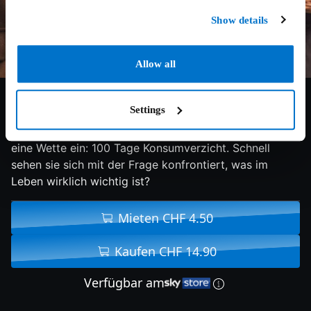
Show details
Allow all
6.6/10
2018
90 min
Komödie
Settings
Wer ist besser - Paul oder Toni? Eines Tages gehen sie
eine Wette ein: 100 Tage Konsumverzicht. Schnell
sehen sie sich mit der Frage konfrontiert, was im
Leben wirklich wichtig ist?
Mieten CHF 4.50
Kaufen CHF 14.90
Verfügbar am