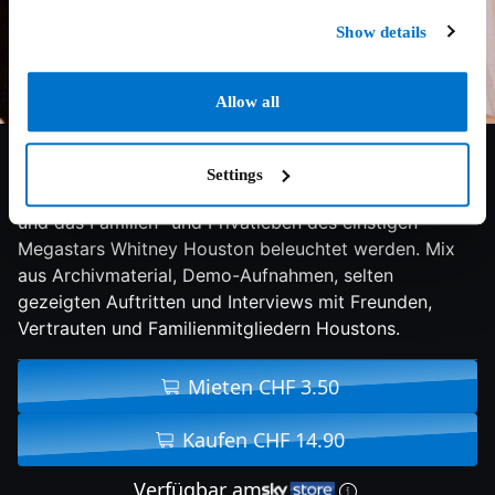
Show details
Allow all
7.3/10
2018
120 min
Doku
Settings
Dokumentation, in der unter anderem Karriereanfang
und das Familien- und Privatleben des einstigen
Megastars Whitney Houston beleuchtet werden. Mix
aus Archivmaterial, Demo-Aufnahmen, selten
gezeigten Auftritten und Interviews mit Freunden,
Vertrauten und Familienmitgliedern Houstons.
Mieten CHF 3.50
Kaufen CHF 14.90
Verfügbar am