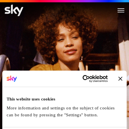
Whitney
This website uses cookies
More information and settings on the subject of cookies
can be found by pressing the "Settings" button.