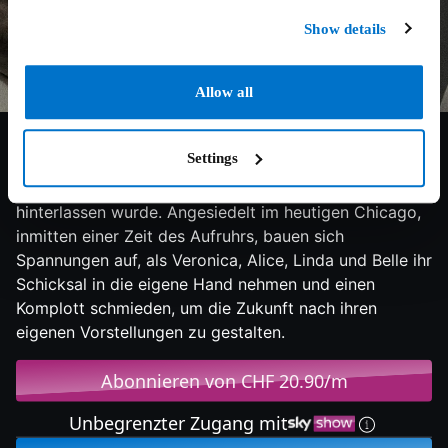
Show details
6.5/10
2018
128 min
Drama
Allow all
"Widows" ist die Geschichte von vier Frauen, die nichts
Settings
gemeinsam haben ausser einer Schuld, die durch die
kriminellen Machenschaften ihrer toten Ehemänner
hinterlassen wurde. Angesiedelt im heutigen Chicago,
inmitten einer Zeit des Aufruhrs, bauen sich
Spannungen auf, als Veronica, Alice, Linda und Belle ihr
Schicksal in die eigene Hand nehmen und einen
Komplott schmieden, um die Zukunft nach ihren
eigenen Vorstellungen zu gestalten.
Abonnieren von CHF 20.90/m
Unbegrenzter Zugang mit