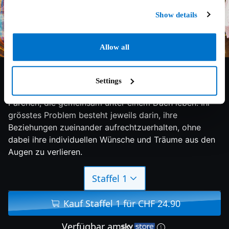
Show details
Allow all
6.7/10
2016
2 Staffeln
Komödie
Settings
Die Comedyserie beschreibt den Alltag zweier
Pärchen, die gemeinsam unter einem Dach leben. Ihr
grösstes Problem besteht jeweils darin, ihre
Beziehungen zueinander aufrechtzuerhalten, ohne
dabei ihre individuellen Wünsche und Träume aus den
Augen zu verlieren.
Staffel 1
Kauf Staffel 1 für CHF 24.90
Verfügbar am