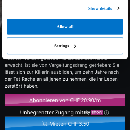
Show details
Allow all
6.7/10
2018
102 min
Action
Bei einem Überfall wird Riley North schwer verletzt
Settings
und fällt anschliessend ins Koma, ihr Mann und ihre
Tochter werden getötet. Als sie aus dem Koma
erwacht, ist sie von Vergeltungsdrang getrieben: Sie
lässt sich zur Killerin ausbilden, um zehn Jahre nach
der Tat Rache an all jenen zu nehmen, die ihr Leben
zerstört haben.
Abonnieren von CHF 20.90/m
Unbegrenzter Zugang mit
Mieten CHF 3.50