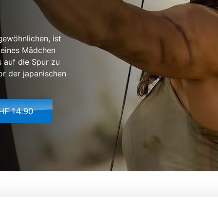
gewöhnlichen, ist
kleines Mädchen
 auf die Spur zu
or der japanischen
HF 14.90
Von:
Roar Uthaug