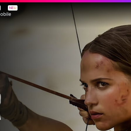
NEU
obile