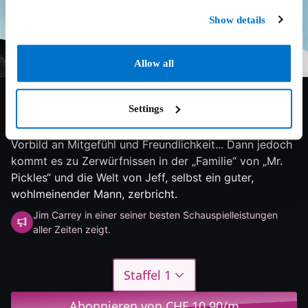
Show details
Allow all
7.6/10
2018
1 Staffel
Komödie
Settings
Jeff unterhält in seiner Kultrolle als Mr. Pickles nicht
nur die kleinen Kinder der USA und ist ihnen ein
Vorbild an Mitgefühl und Freundlichkeit... Dann jedoch
kommt es zu Zerwürfnissen in der „Familie“ von „Mr.
Pickles“ und die Welt von Jeff, selbst ein guter,
wohlmeinender Mann, zerbricht.
Jim Carrey in einer seiner besten Schauspielleistungen
aller Zeiten zeigt.
Staffel 1
Abonnieren von CHF 10.90/m