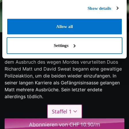
Show details
Allow all
7.5/10
2018
1 Staffel
Drama
Settings
Im Zentrum steht ein Gefängnisausbruch aus dem Jahr
2015 im amerikanischen Bundesstaat New York. Nach
dem Ausbruch des wegen Mordes verurteilten Duos
Richard Matt und David Sweat begann eine gewaltige
Polizeiaktion, um die beiden wieder einzufangen. In
seiner langen Karriere als Gefängnisinsasse gelangen
Matt mehrere Ausbrüche. Sein letzter endete
allerdings tödlich.
Staffel 1
Abonnieren von CHF 10.90/m