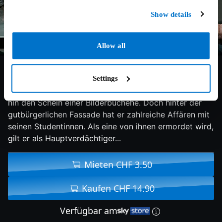
Show details
Allow all
5.6/10
2018
100 min
Thriller
Settings
Philosophie-Professor Evan Birch pflegt nach aussen
hin den Schein einer Bilderbuchehe. Doch hinter der
gutbürgerlichen Fassade hat er zahlreiche Affären mit
seinen Studentinnen. Als eine von ihnen ermordet wird,
gilt er als Hauptverdächtiger...
Mieten CHF 3.50
Kaufen CHF 14.90
Verfügbar am