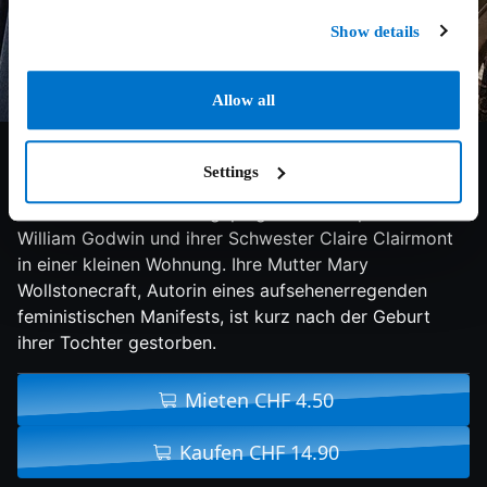
Show details
Allow all
7/10
2018
120 min
Drama
Settings
Die rebellische 16-jährige Mary Wollstonecraft Godwin
lebt mit ihrem schuldengeplagten Philosophen-Vater
William Godwin und ihrer Schwester Claire Clairmont
in einer kleinen Wohnung. Ihre Mutter Mary
Wollstonecraft, Autorin eines aufsehenerregenden
feministischen Manifests, ist kurz nach der Geburt
ihrer Tochter gestorben.
Mieten CHF 4.50
Kaufen CHF 14.90