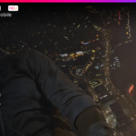
NEU
obile