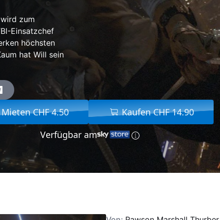
 wird zum
BI-Einsatzchef
erken höchsten
Kaum hat Will sein
Mieten CHF 4.50
Kaufen CHF 14.90
Verfügbar am
Von:
Rawson Marshall Thurber