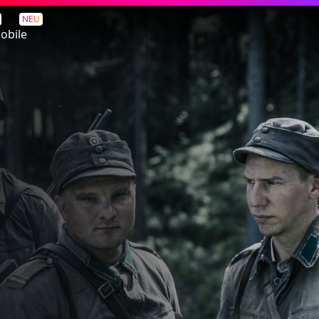
NEU
obile