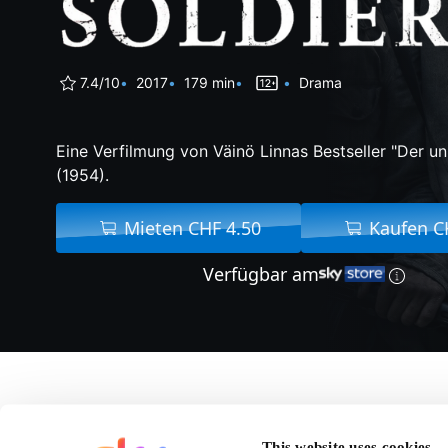
7.4/10
2017
179 min
Drama
Eine Verfilmung von Väinö Linnas Bestseller "Der u
(1954).
Mieten CHF 4.50
Kaufen C
Verfügbar am
Über The Unknown So
This website uses cookies