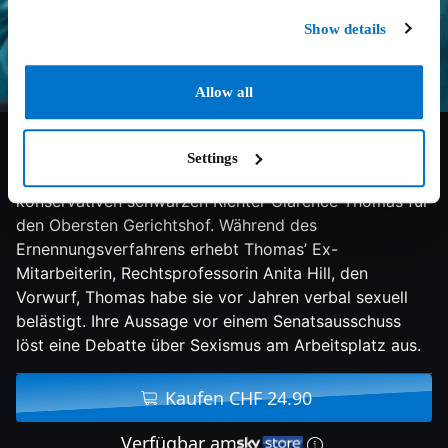
Show details
Allow all
6.9/10
2016
110 min
Drama
Settings
USA, 1991: Präsident George W. Bush nominiert den
konservativen schwarzen Richter Clarence Thomas für
den Obersten Gerichtshof. Während des
Ernennungsverfahrens erhebt Thomas’ Ex-
Mitarbeiterin, Rechtsprofessorin Anita Hill, den
Vorwurf, Thomas habe sie vor Jahren verbal sexuell
belästigt. Ihre Aussage vor einem Senatsausschuss
löst eine Debatte über Sexismus am Arbeitsplatz aus.
Kaufen CHF 24.90
Verfügbar am