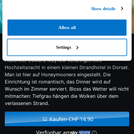
Show details
Allow all
6.1/10
2018
105 min
Drama
Settings
England, 1962. Die Violinistin Florence Ponting und der
Historiker Edward Mayhew verbringen ihre
Hochzeitsnacht in einem kleinen Strandhotel in Dorset.
Man ist hier auf Honeymooners eingestellt. Die
Einrichtung ist romantisch, das Dinner wird auf
Wunsch im Zimmer serviert. Bloss das Wetter will nicht
mitmachen: Tiefgrau hängen die Wolken über dem
verlassenen Strand.
Kaufen CHF 14.90
Verfügbar am