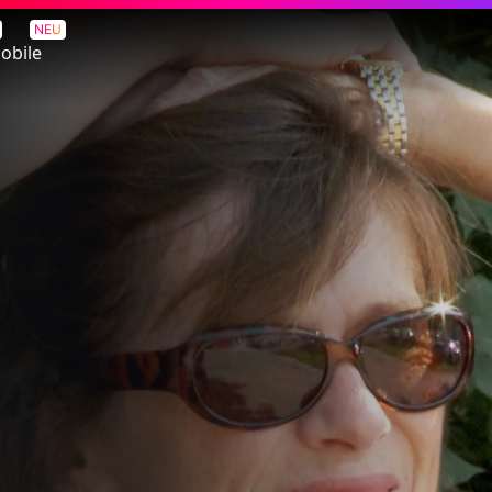
NEU
obile