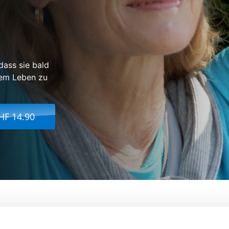
dass sie bald
rem Leben zu
HF 14.90
as Letzte
Von:
Kaspar Kasics