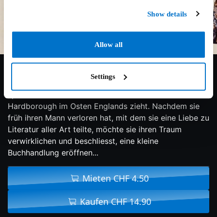
Show details
Allow all
6.5/10
2017
110 min
Drama
Settings
Florence Green ist eine verwitwete Frau, die in den
späten 1950er Jahren in die kleine Küstenstadt
Hardborough im Osten Englands zieht. Nachdem sie
früh ihren Mann verloren hat, mit dem sie eine Liebe zu
Literatur aller Art teilte, möchte sie ihren Traum
verwirklichen und beschliesst, eine kleine
Buchhandlung eröffnen...
Mieten CHF 4.50
Kaufen CHF 14.90