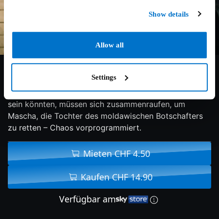
Show details
Allow all
5.6/10
2018
100 min
Komödie
Settings
Zwei GSG 10-Polizisten, die unterschiedlicher kaum
sein könnten, müssen sich zusammenraufen, um
Mascha, die Tochter des moldawischen Botschafters
zu retten – Chaos vorprogrammiert.
Mieten CHF 4.50
Kaufen CHF 14.90
Verfügbar am