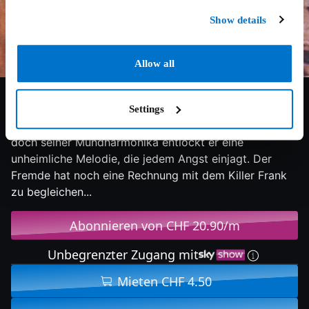
Show details
Allow all
8.3/10
1968
159 min
Action
Ein rätselhafter Fremder trifft am Bahnhof eines
Settings
staubigen Wüstennestes ein. Er spricht kaum ein Wort,
doch seiner Mundharmonika entlockt er eine
unheimliche Melodie, die jedem Angst einjagt. Der
Fremde hat noch eine Rechnung mit dem Killer Frank
zu begleichen...
Abonnieren von CHF 20.90/m
Unbegrenzter Zugang mit
Mieten CHF 4.50