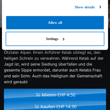
Show details
Allow all
6.2/10
2017
96 min
Drama
Settings
Vor 5.300 Jahren in der Jungsteinzeit. Eine
Grossfamilie lebt friedlich an einem Bach in den
Ötztaler Alpen. Ihrem Anführer Kelab obliegt es, den
heiligen Schrein zu verwahren. Während Kelab auf der
Jagd ist, wird seine Siedlung überfallen und die
gesamte Sippe ermordet, darunter auch Kelabs Frau
und sein Sohn. Auch das Heiligtum der Gemeinschaft
wird geraubt
Mieten CHF 4.50
Kaufen CHF 14.90