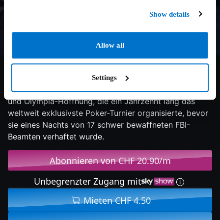
Show details
Allow all
7.2/10
2017
134 min
Drama
Molly's Game erzählt die wahre Geschichte der Molly
Settings
Bloom, einer ehemaligen jungen, hübschen Skifahrerin
und Olympia-Hoffnung, die ein Jahrzehnt lang das
weltweit exklusivste Poker-Turnier organisierte, bevor
sie eines Nachts von 17 schwer bewaffneten FBI-
Beamten verhaftet wurde.
Abonnieren von CHF 20.90/m
Unbegrenzter Zugang mit
Mieten CHF 4.50