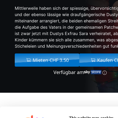
Mittlerweile haben sich der spiessige, übervorsicht
und der ebenso lässige wie draufgängerische Dust
miteinander arrangiert, die beiden ehemaligen Streit
die Aufgabe des Vaters in der gemeinsamen Patchw
ist zwar jetzt mit Dustys Exfrau Sara verheiratet, a
Kinder kümmern sie sich alle zusammen, was abges
Sticheleien und Meinungsverschiedenheiten gut funk
Mieten CHF 3.50
Kaufen C
Verfügbar am
Über Daddy's Home 2 
This website uses cookies