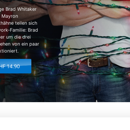
ige Brad Whitaker
y Mayron
hähne teilen sich
ork-Familie: Brad
ber um die drei
ehen von ein paar
tioniert.
HF 14.90
- Mehr Väter, mehr Probleme!
Von:
Sean Anders