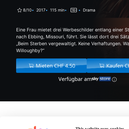
8/10
2017
115 min
Drama
Eine Frau mietet drei Werbeschilder entlang einer St
nach Ebbing, Missouri, führt. Sie lässt dort drei Sät
„Beim Sterben vergewaltigt. Keine Verhaftungen. Was
Willoughby?“
Mieten CHF 4.50
Kaufen C
Verfügbar am
Über Three Billboards
This website uses cookies