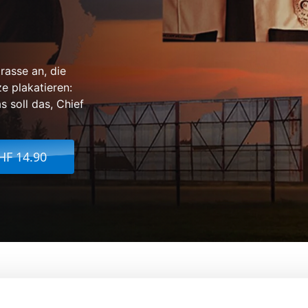
rasse an, die
ze plakatieren:
 soll das, Chief
HF 14.90
 Outside Ebbing, Missouri
Von:
Martin McDonagh