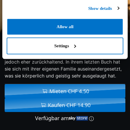
Show details
Allow all
5.7/10
2017
110 min
Thriller
Settings
Delphine ist eine erfolgreiche Schriftstellerein, privat
jedoch eher zurückhaltend. In ihrem letzten Buch hat
sie sich mit ihrer eigenen Familie auseinandergesetzt,
was sie körperlich und geistig sehr ausgelaugt hat.
Mieten CHF 4.50
Kaufen CHF 14.90
Verfügbar am