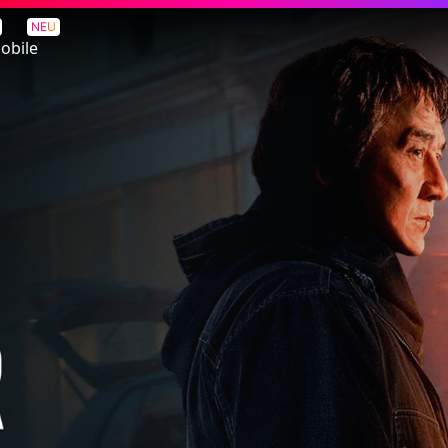
NEU
obile