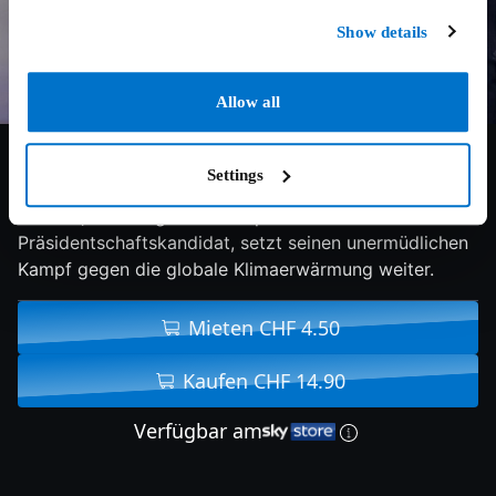
Show details
Allow all
6.6/10
2017
98 min
Doku
Settings
Al Gore, ehemaliger US Vizepräsident und
Präsidentschaftskandidat, setzt seinen unermüdlichen
Kampf gegen die globale Klimaerwärmung weiter.
Mieten CHF 4.50
Kaufen CHF 14.90
Verfügbar am