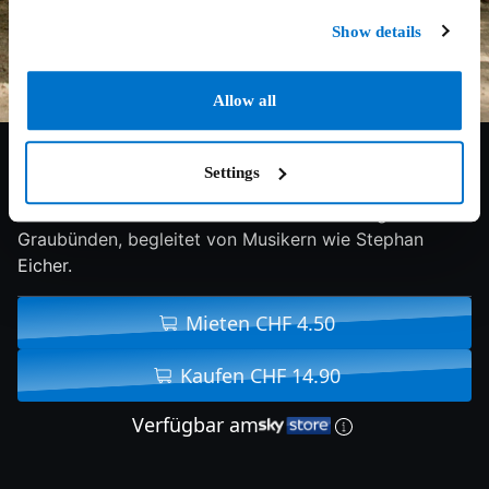
Show details
Allow all
5.8/10
2017
92 min
Doku
Settings
Ein musikalischer Dokumentarfilm in der Region
Graubünden, begleitet von Musikern wie Stephan
Eicher.
Mieten CHF 4.50
Kaufen CHF 14.90
Verfügbar am