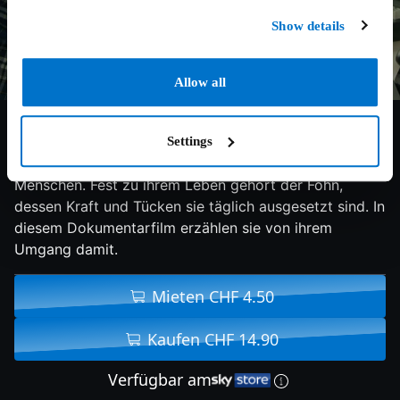
Show details
Allow all
7/10
2017
70 min
Doku
Settings
Im Urner Reusstal leben die verschiedensten
Menschen. Fest zu ihrem Leben gehört der Föhn,
dessen Kraft und Tücken sie täglich ausgesetzt sind. In
diesem Dokumentarfilm erzählen sie von ihrem
Umgang damit.
Mieten CHF 4.50
Kaufen CHF 14.90
Verfügbar am