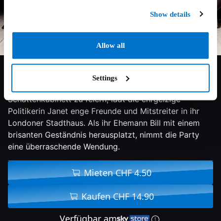
Show details
Allow all
6.3/10
2017
71 min
Komödie
Settings
Um ihre Ernennung zur Gesundheitsministerin im
Schattenkabinett zu feiern, lädt die ehrgeizige
Politikerin Janet enge Freunde und Mitstreiter in ihr
Londoner Stadthaus. Als ihr Ehemann Bill mit einem
brisanten Geständnis herausplatzt, nimmt die Party
eine überraschende Wendung.
Mieten CHF 4.50
Kaufen CHF 14.90
Verfügbar am