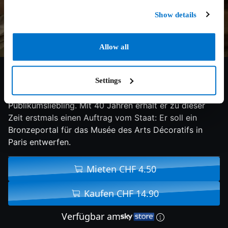
Show details
Allow all
4.6/10
2017
119 min
Drama
Settings
Im Paris des Jahres 1880 ist Auguste Rodin ein echter
Publikumsliebling. Mit 40 Jahren erhält er zu dieser
Zeit erstmals einen Auftrag vom Staat: Er soll ein
Bronzeportal für das Musée des Arts Décoratifs in
Paris entwerfen.
Mieten CHF 4.50
Kaufen CHF 14.90
Verfügbar am