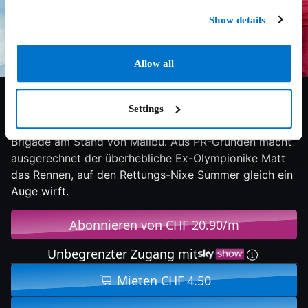
Show details
Allow all
6.1/10
2017
111 min
Komödie
Beach-Legende Lt. Mitch Buchannon rekrutiert
Settings
Nachwuchs für seine megacoole Rettungsschwimmer-
Brigade am Stand von Malibu. Aus PR-Gründen macht
ausgerechnet der überhebliche Ex-Olympionike Matt
das Rennen, auf den Rettungs-Nixe Summer gleich ein
Auge wirft.
Abonnieren von CHF 20.90/m
Unbegrenzter Zugang mit
Mieten CHF 4.50