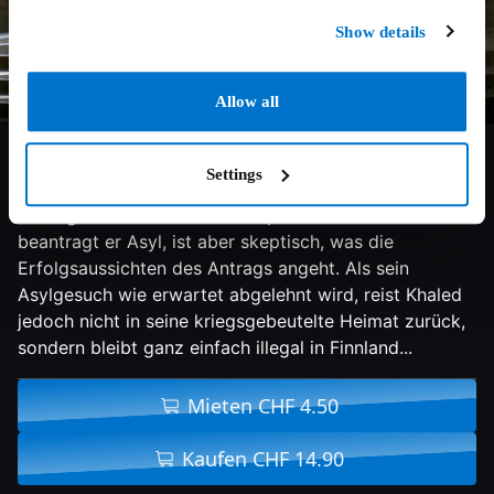
Show details
Allow all
7/10
2017
98 min
Komödie
Settings
Der junge Syrer Khaled immigriert als blinder
Passagier in die finnische Hauptstadt Helsinki. Dort
beantragt er Asyl, ist aber skeptisch, was die
Erfolgsaussichten des Antrags angeht. Als sein
Asylgesuch wie erwartet abgelehnt wird, reist Khaled
jedoch nicht in seine kriegsgebeutelte Heimat zurück,
sondern bleibt ganz einfach illegal in Finnland...
Mieten CHF 4.50
Kaufen CHF 14.90