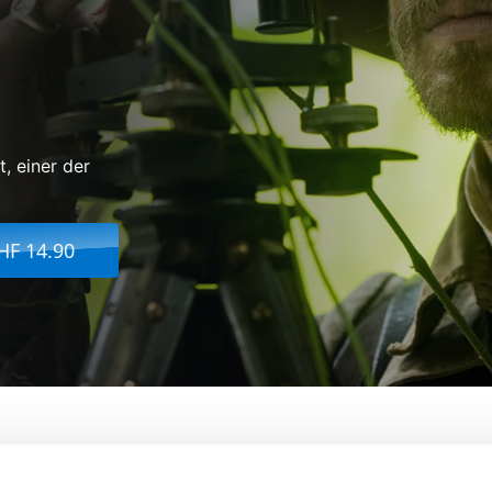
, einer der
HF 14.90
 Z - Die Versunkene Stadt Z
Von:
James Gray