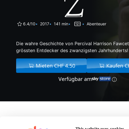
6.4/10
2017
141 min
Abenteuer
Die wahre Geschichte von Percival Harrison Fawcett
grössten Entdecker des zwanzigsten Jahrhunderts!
Mieten CHF 4.50
Kaufen C
Verfügbar am
Über The Lost City Of
This website uses cookies