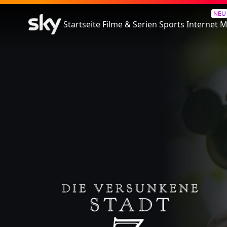
The Lost City Of Z - Die Versu
NEU
Startseite
Filme & Serien
Sports
Internet
M