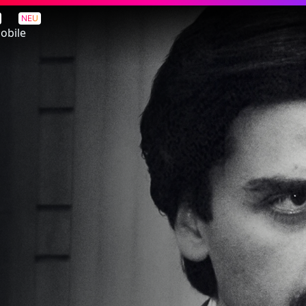
NEU
obile