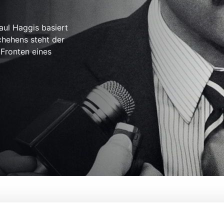
aul Haggis basiert
chehens steht der
 Fronten eines
 Me A Hero
Von:
David Si