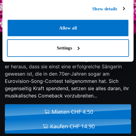
Show details
Allow all
5.7/10
2016
90 min
Komödie
Settings
Ein junger Boxer verliebt sich in eine ältere Frau, die in
einer Fabrik arbeitet. Erst nach einiger Zeit bekommt
er heraus, dass sie einst eine erfolgreiche Sängerin
gewesen ist, die in den 70er-Jahren sogar am
Eurovision-Song-Contest teilgenommen hat. Sich
gegenseitig Kraft spendend, setzen sie alles daran, ihr
musikalisches Comeback vorzubreiten...
Mieten CHF 4.50
Kaufen CHF 14.90