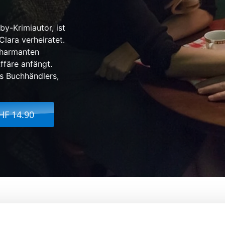
y-Krimiautor, ist
Clara verheiratet.
charmanten
ffäre anfängt.
es Buchhändlers,
HF 14.90
r
Von:
Andy Goddard