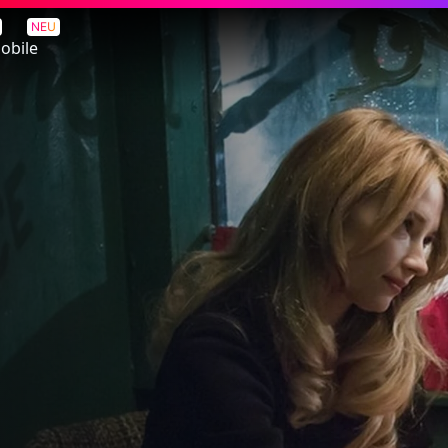
NEU
obile