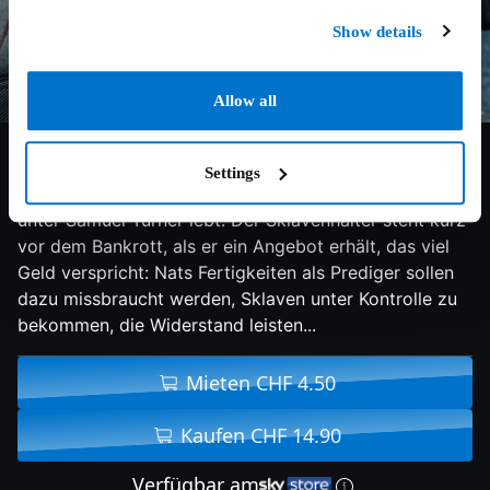
Show details
Allow all
6.6/10
2016
110 min
Drama
Settings
Nat Turner ist ein gebildeter Prediger, der als Sklave
unter Samuel Turner lebt. Der Sklavenhalter steht kurz
vor dem Bankrott, als er ein Angebot erhält, das viel
Geld verspricht: Nats Fertigkeiten als Prediger sollen
dazu missbraucht werden, Sklaven unter Kontrolle zu
bekommen, die Widerstand leisten...
Mieten CHF 4.50
Kaufen CHF 14.90
Verfügbar am