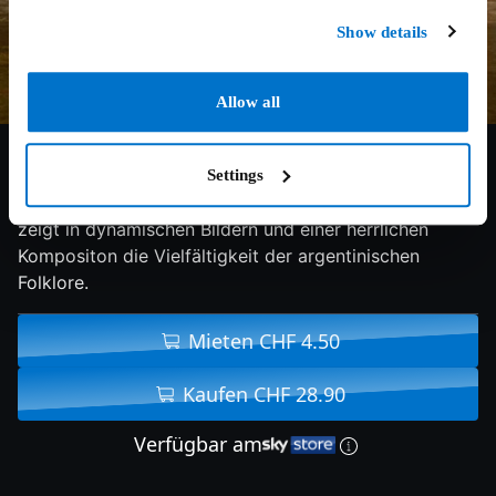
Show details
Allow all
5.4/10
2015
85 min
Doku
Settings
Carlos Sauras dokumentarischer Tanz- und Musikfilm
zeigt in dynamischen Bildern und einer herrlichen
Kompositon die Vielfältigkeit der argentinischen
Folklore.
Mieten CHF 4.50
Kaufen CHF 28.90
Verfügbar am